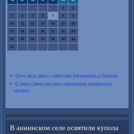
Пн
Вт
Ср
Чт
Пт
Сб
Вс
1
2
3
4
5
6
7
8
9
10
11
12
13
14
15
16
17
18
19
20
21
22
23
24
25
26
27
28
29
30
31
Люди несут цветы к памятнику Калашникову в Ижевске
В городе Навои построят современную заправочную
систему
В аннинском селе освятили купола