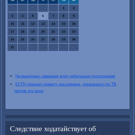
Пн
Вт
Ср
Чт
Пт
Сб
Вс
1
2
3
4
5
6
7
8
9
10
11
12
13
14
15
16
17
18
19
20
21
22
23
24
25
26
27
28
29
30
31
На выходных самарцев ждет небольшое похолодание
ЕСПЧ признал правоту россиянина, показанного по ТВ
против его воли
Следствие ходатайствует об