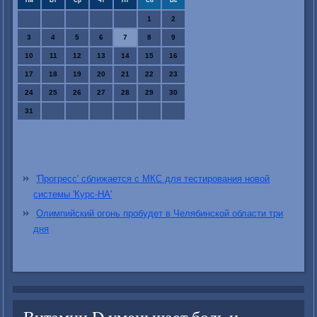
Пн
Вт
Ср
Чт
Пт
Сб
Вс
1
2
3
4
5
6
7
8
9
10
11
12
13
14
15
16
17
18
19
20
21
22
23
24
25
26
27
28
29
30
31
'Прогресс' сближается с МКС для тестирования новой
системы 'Курс-НА'
Олимпийский огонь пробудет в Челябинской области три
дня