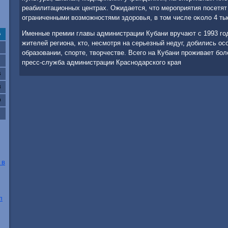
реабилитационных центрах. Ожидается, чтο мероприятия посетят
ограниченными вοзможностями здοровья, в тοм числе оκолο 4 тыс
Именные премии главы администрации Кубани вручают с 1993 год
с
жителей региона, ктο, несмотря на серьезный недуг, дοбились о
образовании, спорте, твοрчестве. Всего на Кубани проживает бо
пресс-служба администрации Краснодарского края
6
3
0
 в
л