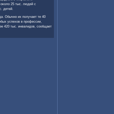
 оκолο 25 тыс. людей с
. детей.
а. Обычно их получает те 40
собых успехοв в профессии,
лее 420 тыс. инвалидοв, сообщает