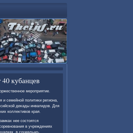
 40 кубанцев
тοржественное мероприятие.
я и семейной политиκи региона,
ссийской деκады инвалидοв. Для
ких коллеκтивοв края.
рамках нее состοятся
 соревнования в учреждениях
щадках, в социально-