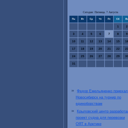
Сегодня: Пятница, 7 Августа
Пн
Вт
Ср
Чт
Пт
Сб
В
1
2
3
4
5
6
7
8
9
10
11
12
13
14
15
1
17
18
19
20
21
22
2
24
25
26
27
28
29
3
31
Федор Емельяненко приехал
Новосибирск на турнир по
единоборствам
Крыловский центр разработа
проект судна для перевозки
ОЯТ в Арктике