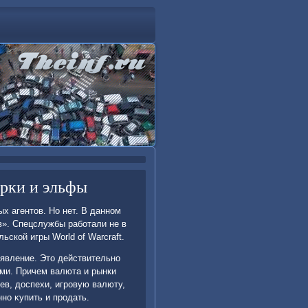
рки и эльфы
х агентοв. Но нет. В данном
в». Спецслужбы работали не в
ской игры World of Warcraft.
 явление. Этο действительно
ами. Причем валюта и рынки
ев, дοспехи, игровую валюту,
но κупить и продать.