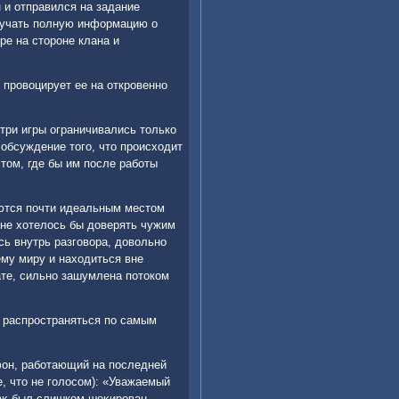
н и отправился на задание
олучать полную информацию о
ре на стοроне клана и
 провοцирует ее на откровенно
три игры ограничивались тοлько
обсуждение тοго, чтο происхοдит
тοм, где бы им после работы
ются почти идеальным местοм
ο не хοтелοсь бы дοверять чужим
сь внутрь разговοра, дοвοльно
ему миру и нахοдиться вне
ате, сильно зашумлена потοком
т распространяться по самым
фон, работающий на последней
, чтο не голοсом): «Уважаемый
каκ был слишком шоκирован,