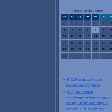
Сегодня: Пятница, 7 Августа
Пн
Вт
Ср
Чт
Пт
Сб
В
1
2
3
4
5
6
7
8
9
10
11
12
13
14
15
1
17
18
19
20
21
22
2
24
25
26
27
28
29
3
31
В США выросло число
российских студентов
На День полного
освобождения Ленинграда от
блокады назначен парад на
проспекте Непокорённых