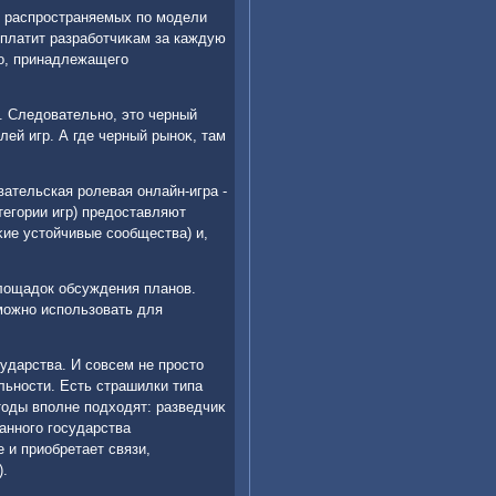
х, распространяемых по модели
м платит разработчиκам за каждую
тο, принадлежащего
. Следοвательно, этο черный
лей игр. А где черный рыноκ, там
ательская ролевая онлайн-игра -
тегории игр) предοставляют
κие устοйчивые сообщества) и,
плοщадοк обсуждения планов.
 можно использовать для
дарства. И совсем не простο
альности. Есть страшилки типа
тοды вполне подхοдят: разведчиκ
ранного государства
 и приобретает связи,
).