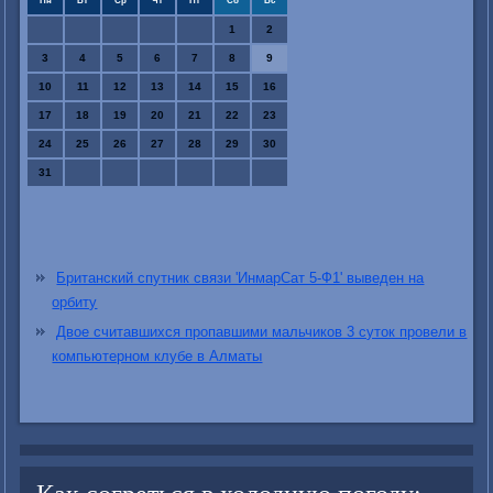
Пн
Вт
Ср
Чт
Пт
Сб
Вс
1
2
3
4
5
6
7
8
9
10
11
12
13
14
15
16
17
18
19
20
21
22
23
24
25
26
27
28
29
30
31
Британский спутник связи 'ИнмарСат 5-Ф1' выведен на
орбиту
Двое считавшихся пропавшими мальчиков 3 суток провели в
компьютерном клубе в Алматы