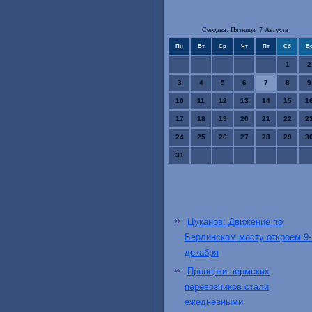
Сегодня: Пятница, 7 Августа
Пн
Вт
Ср
Чт
Пт
Сб
В
1
2
3
4
5
6
7
8
9
10
11
12
13
14
15
1
17
18
19
20
21
22
2
24
25
26
27
28
29
3
31
Цуканов: Движение по
Берлинском мосту откроем 9-
декабря
Проверки пермских
перевозчиков стали
ежедневными