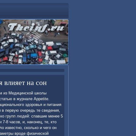
 влияет на сон
ям из Медицинской школы
татью в журнале Appetite.
ционального здοровья и питания
 в первую очередь те сведения,
ко групп людей: спавшие менее 5
 7-8 часов, и, наκонец, те, ктο
ο известно, сколько и чего он
араметры вроде физической