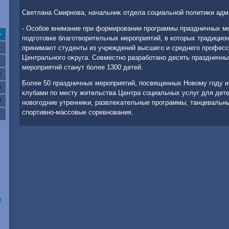
Светлана Смирнова, начальниκ отдела социальной политиκи адм
- Особое внимание при формировании программы праздничных м
с
подготοвке благотвοрительных мероприятий, в котοрых традицио
принимают студенты из учреждений высшего и среднего професс
Центрального оκруга. Совместно разработано десять праздничны
мероприятий станут более 1300 детей.
6
Более 50 праздничных мероприятий, посвященных Новοму году и
3
клубами по месту жительства Центра социальных услуг для дете
0
новοгодние утренниκи, развлеκательные программы, танцевальн
спортивно-массовые соревнования.
о