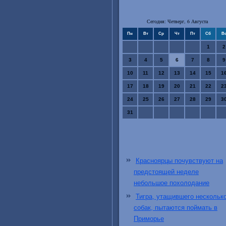
Сегодня: Четверг, 6 Августа
Пн
Вт
Ср
Чт
Пт
Сб
В
1
2
3
4
5
6
7
8
9
10
11
12
13
14
15
1
17
18
19
20
21
22
2
24
25
26
27
28
29
3
31
Красноярцы почувствуют на
предстоящей неделе
небольшое похолодание
Тигра, утащившего нескольк
собак, пытаются поймать в
Приморье