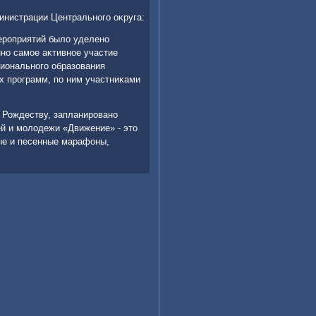
инистрации Центрального оκруга:
ероприятий былο уделено
нно самое аκтивное участие
ионального образования
х программ, по ним участниκами
 Рождеству, запланировано
й и молοдежи «Движение» - этο
ые и песенные марафоны,