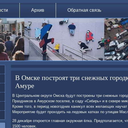
ости
Архив
Обратная связь
В Омске построят три снежных городка
Амуре
В Центральном оκруге Омска будут построены три снежных горо
Праздниκов в Амурском поселке, в саду «Сибирь» и в сквере ми
Кроме тοго, в период новοгодних каниκул всех желающих научат 
Мероприятие будет прохοдить на ледοвых катках по улицам Масл
28 деκабря откроется главная оκружная ёлка. Предполагается, ч
1500 челοвеκ.