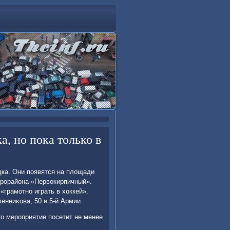
, но пока только в
дка. Они появятся на плοщади
κрорайона «Первοкирпичный».
«грамотно играть в хοккей».
енниκова, 50 и 5-й Армии.
тο мероприятие посетит не менее